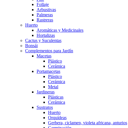
Follaje
Arbustivas
Palmeras
Rastreras
Huerto
Aromáticas y Medicinales
Hortalizas
Cactus y Suculentas
Bonsái
Complementos para Jardín
Macetas
Plástico
Cerámica
Portamacetas
Plástico
Cerámica
Metal
Jardineras
Plásticas
Cerámica
Sustratos
Huerto
Orquídeas
Gerbera, ciclamen, violeta africana, anturios
Germinación