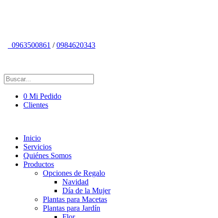
0963500861
/
0984620343
0
Mi Pedido
Clientes
Inicio
Servicios
Quiénes Somos
Productos
Opciones de Regalo
Navidad
Día de la Mujer
Plantas para Macetas
Plantas para Jardín
Flor