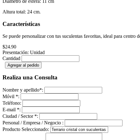
Diametro de esfera: 11 cm
Altura total: 24 cm.
Características
Se puede personalizar con tus suculentas favoritas, ideal para centro
$24.90
Presentación: Unidad
Cantidad
Agregar al pedido
Realiza una Consulta
Nombre y apellido
*
:
Móvil
*
:
Teléfono:
E-mail
*
:
Ciudad / Sector
*
:
Personal / Empresa / Negocio :
Producto Seleccionado: